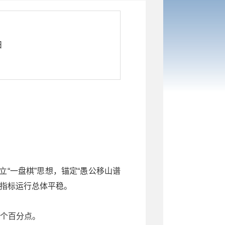
日
“一盘棋”思想，锚定“愚公移山谱
济指标运行总体平稳。
1个百分点。