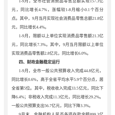
1-9月，
全市
社会消费品零售总额实现
157.3亿
元，同比增长4.7%，涨幅较1-8月缩小0.1个百分
点。其中，9月当月实现社会消费品零售总额21.8亿
元，同比增长4.4%。
1-9月，限额以上单位实现消费品零售额21.3亿
元，同比增长7.3%。其中，9
月当月
限额以上单位
实现消费品零售额
2.
8亿元，同比增长6.0%。
四、财政金融稳定运行
1-
9
月
，全市一般公共预算收入完成
44.8
亿元，
同比增长
0.
6
%，高于全省平均水平
5.9
个百分点，居
全省第
5
位。其中，税收收入完成
33.5
亿元，同比下
降
6.4
%；非税收入完成
11
.3
亿元，同比增长
29.2
%。
一般公共预算支出
56.7
亿元，同比下降
3.3
%。
9月末，金融机构人民币各项存款余额899.3亿