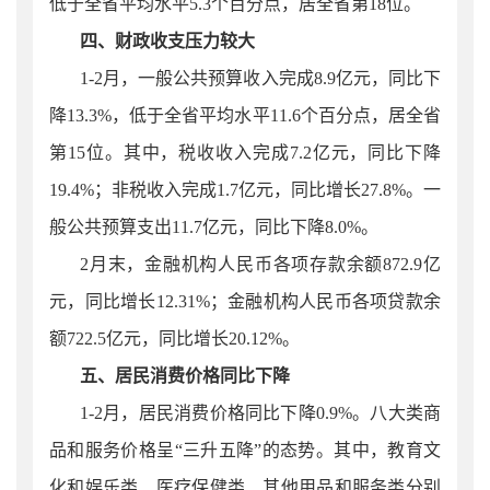
低于全省平均水平5.3个百分点，居全省第18位。
四、财政收支压力较大
1-
2
月
，一般公共预算收入完成
8.9
亿元，同比下
降
1
3.3
%，低于全省平均水平11.6个百分点，居全省
第15位。其中，税收收入完成
7.2
亿元，同比下降
19.4
%；非税收入完成
1.7
亿元，同比增长
27.8
%。一
般公共预算支出
11.7
亿元，同比下降
8.0
%。
2月末，金融机构人民币各项存款余额872.9亿
元，同比增长
1
2.31%；金融机构人民币各项贷款余
额722.5亿元，同比增长20.12%。
五、居民消费价格同比下降
1-
2
月，居民消费价格同比下降
0.
9%。八大类商
品和服务价格呈“三
升五降”
的态势。其中，教育文
化和娱乐类、医疗保健类、其他用品和服务类分别