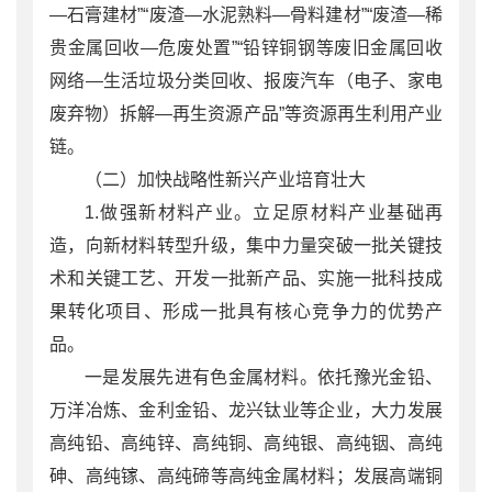
—石膏建材”“废渣—水泥熟料—骨料建材”“废渣—稀
贵金属回收—危废处置”“铅锌铜钢等废旧金属回收
网络—生活垃圾分类回收、报废汽车（电子、家电
废弃物）拆解—再生资源产品”等资源再生利用产业
链。
（二）加快战略性新兴产业培育壮大
1.做强新材料产业。立足原材料产业基础再
造，向新材料转型升级，集中力量突破一批关键技
术和关键工艺、开发一批新产品、实施一批科技成
果转化项目、形成一批具有核心竞争力的优势产
品。
一是发展先进有色金属材料。依托豫光金铅、
万洋冶炼、金利金铅、龙兴钛业等企业，大力发展
高纯铅、高纯锌、高纯铜、高纯银、高纯铟、高纯
砷、高纯镓、高纯碲等高纯金属材料；发展高端铜