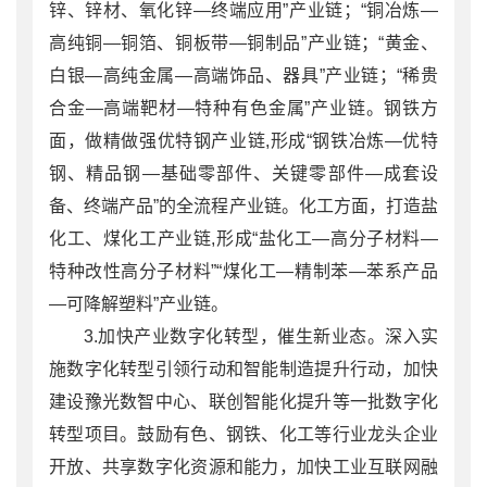
锌、锌材、氧化锌—终端应用”产业链；“铜冶炼—
高纯铜—铜箔、铜板带—铜制品”产业链；“黄金、
白银—高纯金属—高端饰品、器具”产业链；“稀贵
合金—高端靶材—特种有色金属”产业链。钢铁方
面，做精做强优特钢产业链,形成“钢铁冶炼—优特
钢、精品钢—基础零部件、关键零部件—成套设
备、终端产品”的全流程产业链。化工方面，打造盐
化工、煤化工产业链,形成“盐化工—高分子材料—
特种改性高分子材料”“煤化工—精制苯—苯系产品
—可降解塑料”产业链。
3.加快产业数字化转型，催生新业态。深入实
施数字化转型引领行动和智能制造提升行动，加快
建设豫光数智中心、联创智能化提升等一批数字化
转型项目。鼓励有色、钢铁、化工等行业龙头企业
开放、共享数字化资源和能力，加快工业互联网融