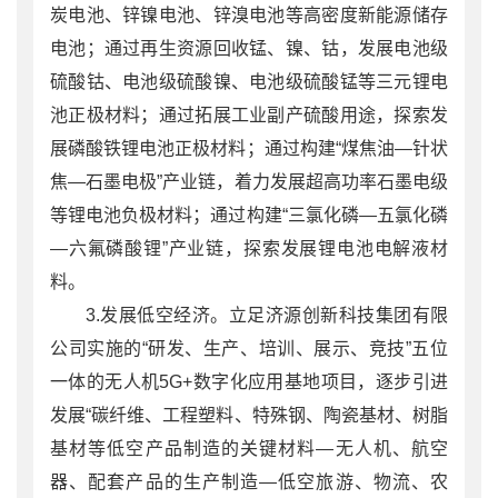
炭电池、锌镍电池、锌溴电池等高密度新能源储存
电池；通过再生资源回收锰、镍、钴，发展电池级
硫酸钴、电池级硫酸镍、电池级硫酸锰等三元锂电
池正极材料；通过拓展工业副产硫酸用途，探索发
展磷酸铁锂电池正极材料；通过构建“煤焦油—针状
焦—石墨电极”产业链，着力发展超高功率石墨电级
等锂电池负极材料；通过构建“三氯化磷—五氯化磷
—六氟磷酸锂”产业链，探索发展锂电池电解液材
料。
3.发展低空经济。立足济源创新科技集团有限
公司实施的“研发、生产、培训、展示、竞技”五位
一体的无人机5G+数字化应用基地项目，逐步引进
发展“碳纤维、工程塑料、特殊钢、陶瓷基材、树脂
基材等低空产品制造的关键材料—无人机、航空
器、配套产品的生产制造—低空旅游、物流、农