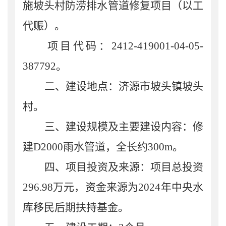
施坡头村防涝排水管道修复项目（以工
代赈）
。
项目代码：
2412-419001-04-05-
387792
。
二、
建设地点：
济源市
坡头
镇
坡头
村。
三、
建设规模及主要建设内容：
修
建
D2000
雨水管道，全长约
300m
。
四、
项目投资及来源：项目总投资
296.98
万元，资金来源为
2024
年中央水
库移民后期扶持基金。