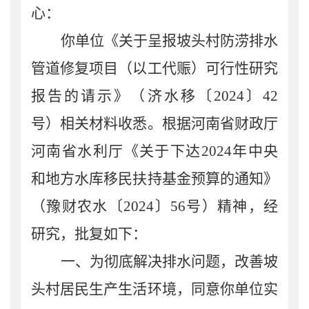
心
：
你单位《关于呈报坡头村防涝排水
管道修复项目（以工代赈）可行性研究
报告的请示》（济水
移
〔
202
4
〕
42
号）相关材料收悉。根据
河南省财政厅
河南省水利厅《关于下达
2024
年中央
和地方水库移民扶持基金预算的通知
》
（豫财农水
〔
2024
〕
56
号
）
精神
，经
研究，批复如下：
一、
为彻底解决排水问题
，
改善
坡
头
村居民
生产
生活环境，
同意你单位实