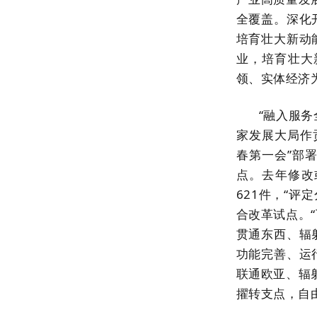
全覆盖。深化
培育壮大新动
业，培育壮大
领、实体经济
“融入服
家发展大局作贡
春第一会”部
点。去年修改
621件，“评
合改革试点。
贯通东西、辐
功能完善、运
联通欧亚、辐
擢转支点，自