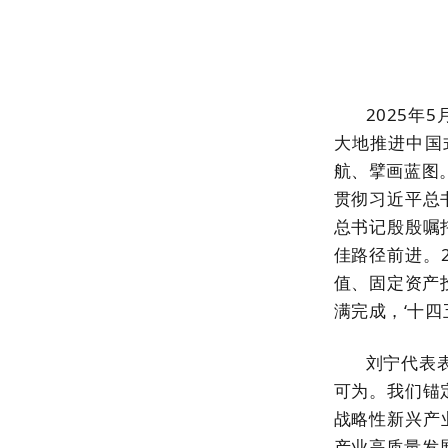
2025年
大地推进中国
航、擘画蓝图
贯彻习近平总
总书记殷殷嘱
佳路径前进。2
值、固定资产投
满完成，‘十四
刘宁代表
可为。我们锚
战略性新兴产业
产业高质量发