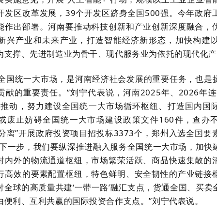
开发区改革发展，39个开发区跻身全国500强。今年政府
能作出部署。河南要推动科技创新和产业创新深度融合，
新兴产业和未来产业，打造智能经济新形态，加快构建
为支撑、先进制造业为骨干、现代服务业为依托的现代化产
务全国统一大市场，是河南经济社会发展的重要任务，也是
献的重要责任。”刘宁代表说，河南2025年、2026年
署推动，努力建设全国统一大市场循环枢纽、打造国内国
或废止妨碍全国统一大市场建设政策文件160件，查办
定分离”开展政府投资项目招投标3373个，郑州入选全国
“下一步，我们要纵深推进融入服务全国统一大市场，加快
射内外的物流通道枢纽，市场繁荣活跃、商品快速集散的
行高效的要素配置枢纽，特色鲜明、安全韧性的产业链接
射全球的高质量共建‘一带一路’融汇支点，货通全国、买卖
由便利、互利共赢的国际投资合作支点。”刘宁代表说。