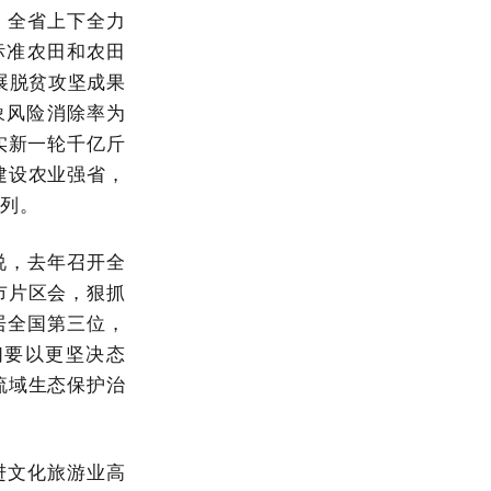
，全省上下全力
标准农田和农田
展脱贫攻坚成果
象风险消除率为
实新一轮千亿斤
建设农业强省，
列。
说，去年召开全
市片区会，狠抓
幅居全国第三位，
们要以更坚决态
流域生态保护治
进文化旅游业高