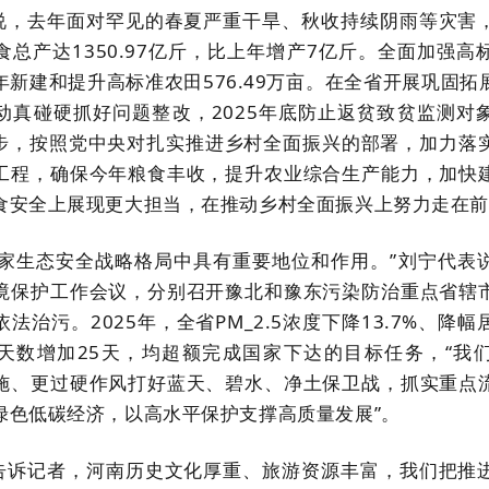
说，去年面对罕见的春夏严重干旱、秋收持续阴雨等灾害
食总产达1350.97亿斤，比上年增产7亿斤。全面加强高
年新建和提升高标准农田576.49万亩。在全省开展巩固拓
动真碰硬抓好问题整改，2025年底防止返贫致贫监测对
下一步，按照党中央对扎实推进乡村全面振兴的部署，加力落
工程，确保今年粮食丰收，提升农业综合生产能力，加快
食安全上展现更大担当，在推动乡村全面振兴上努力走在前
国家生态安全战略格局中具有重要地位和作用。”刘宁代表
境保护工作会议，分别召开豫北和豫东污染防治重点省辖
法治污。2025年，全省PM_2.5浓度下降13.7%、降
天数增加25天，均超额完成国家下达的目标任务，“我
施、更过硬作风打好蓝天、碧水、净土保卫战，抓实重点
绿色低碳经济，以高水平保护支撑高质量发展”。
告诉记者，河南历史文化厚重、旅游资源丰富，我们把推