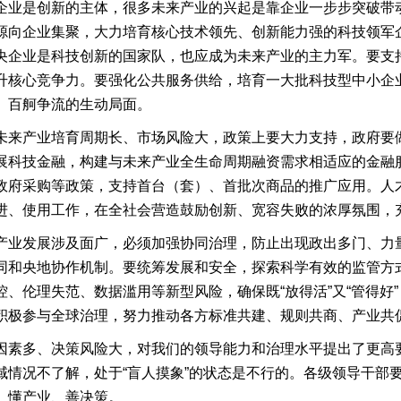
企业是创新的主体，很多未来产业的兴起是靠企业一步步突破带
源向企业集聚，大力培育核心技术领先、创新能力强的科技领军
央企业是科技创新的国家队，也应成为未来产业的主力军。要支
升核心竞争力。要强化公共服务供给，培育一大批科技型中小企
、百舸争流的生动局面。
未来产业培育周期长、市场风险大，政策上要大力支持，政府要
展科技金融，构建与未来产业全生命周期融资需求相适应的金融
政府采购等政策，支持首台（套）、首批次商品的推广应用。人
进、使用工作，在全社会营造鼓励创新、宽容失败的浓厚氛围，
产业发展涉及面广，必须加强协同治理，防止出现政出多门、力
同和央地协作机制。要统筹发展和安全，探索科学有效的监管方
、伦理失范、数据滥用等新型风险，确保既“放得活”又“管得好
积极参与全球治理，努力推动各方标准共建、规则共商、产业共
因素多、决策风险大，对我们的领导能力和治理水平提出了更高
域情况不了解，处于“盲人摸象”的状态是不行的。各级领导干部
、懂产业、善决策。