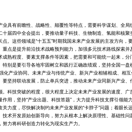
产业具有前瞻性、战略性、颠覆性等特点，需要科学谋划、全局
二十届四中全会提出，要推动量子科技、生物制造、氢能和核聚
长点。这些领域是“十五五”时期我国未来产业发展的主攻方向，
。重点是提升前沿技术战略预判能力，加强多元技术路线探索并
术成熟程度、要素支撑条件等因素，把需要和可能统一起来，分
。特别是要引导各地牢固树立和践行正确政绩观，坚持全国一盘
。要强化产业协同。未来产业与传统产业、新兴产业相辅相成、相
。要坚持联动发展，防止单兵突进，推动未来产业同新兴产业、
领。科技突破的程度，很大程度上决定未来产业发展的速度、广
量作用，坚持“产业出题、科技答题”，大力提升科技支撑引领能
攻关力度，尽快解决制约未来产业发展的“卡脖子”问题；着眼长
、技术开发原始创新导向，努力从根本上解决原理性、基础性问
，努力将科研创造力转化为现实生产力。