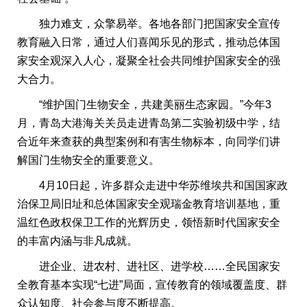
独力难支，众擎易举。各地各部门把国家安全宣传
教育融入日常，通过人们喜闻乐见的形式，推动总体国
家安全观深入人心，凝聚全社会共同维护国家安全的强
大合力。
“维护国门生物安全，共建美丽生态家园。”今年3
月，青岛大港海关关员走进青岛第二实验初级中学，结
合近年来查获的典型案例和有害生物标本，向同学们讲
解国门生物安全的重要意义。
4月10日起，许多群众走进中华苏维埃共和国国家政
治保卫局旧址和总体国家安全观瑞金教育培训基地，重
温红色政权保卫工作的光辉历史，领悟新时代国家安全
的丰富内涵与非凡成就。
进企业、进农村、进社区、进学校……全民国家安
全教育基本实现“七进”局面，宣传教育的领域覆盖度、群
众认知度、社会参与度不断提高。