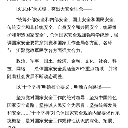
以“总体”为关键，突出大安全理念——
“统筹外部安全和内部安全、国土安全和国民安全、
传统安全和非传统安全、自身安全和共同安全，统筹维
护和塑造国家安全”，总体国家安全观加强科学统筹，强
调国家安全要贯穿到党和国家工作全局各方面、各环
节，汇聚党政军民学各方面强大合力。
政治、军事、国土、经济、金融、文化、社会、科
技、网络……总体国家安全观涵盖20个重点领域，并将
随着社会发展不断动态调整。
以“十个坚持”明确核心要义，明晰方向路径——
坚持党对国家安全工作的绝对领导，坚持中国特色
国家安全道路，坚持以人民安全为宗旨，坚持统筹发展
和安全……“十个坚持”对总体国家安全观的内涵要求作系
统概括，是对国家安全工作规律性认识的深化、拓展、