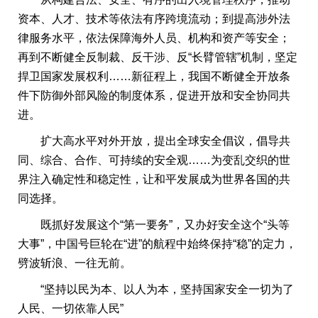
资本、人才、技术等依法有序跨境流动；到提高涉外法
律服务水平，依法保障海外人员、机构和资产等安全；
再到不断健全反制裁、反干涉、反“长臂管辖”机制，坚定
捍卫国家发展权利……新征程上，我国不断健全开放条
件下防御外部风险的制度体系，促进开放和安全协同共
进。
扩大高水平对外开放，提出全球安全倡议，倡导共
同、综合、合作、可持续的安全观……为变乱交织的世
界注入确定性和稳定性，让和平发展成为世界各国的共
同选择。
既抓好发展这个“第一要务”，又办好安全这个“头等
大事”，中国号巨轮在“进”的航程中始终保持“稳”的定力，
劈波斩浪、一往无前。
“坚持以民为本、以人为本，坚持国家安全一切为了
人民、一切依靠人民”