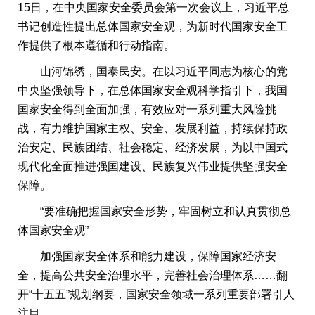
15日，在中央国家安全委员会第一次会议上，习近平总
书记创造性提出总体国家安全观，为新时代国家安全工
作提供了根本遵循和行动指南。
山河锦绣，国泰民安。在以习近平同志为核心的党
中央坚强领导下，在总体国家安全观科学指引下，我国
国家安全得到全面加强，有效应对一系列重大风险挑
战，有力维护国家主权、安全、发展利益，持续保持政
治安定、民族团结、社会稳定、经济发展，为以中国式
现代化全面推进强国建设、民族复兴伟业提供坚强安全
保障。
“要准确把握国家安全形势，牢固树立和认真贯彻总
体国家安全观”
加强国家安全体系和能力建设，保障国家经济安
全，提高公共安全治理水平，完善社会治理体系……翻
开“十五五”规划纲要，国家安全领域一系列重要部署引人
注目。