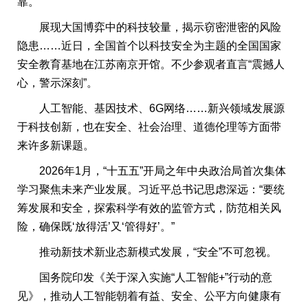
靠。
展现大国博弈中的科技较量，揭示窃密泄密的风险
隐患……近日，全国首个以科技安全为主题的全国国家
安全教育基地在江苏南京开馆。不少参观者直言“震撼人
心，警示深刻”。
人工智能、基因技术、6G网络……新兴领域发展源
于科技创新，也在安全、社会治理、道德伦理等方面带
来许多新课题。
2026年1月，“十五五”开局之年中央政治局首次集体
学习聚焦未来产业发展。习近平总书记思虑深远：“要统
筹发展和安全，探索科学有效的监管方式，防范相关风
险，确保既‘放得活’又‘管得好’。”
推动新技术新业态新模式发展，“安全”不可忽视。
国务院印发《关于深入实施“人工智能+”行动的意
见》，推动人工智能朝着有益、安全、公平方向健康有