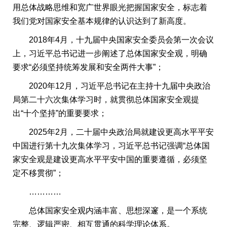
用总体战略思维和宽广世界眼光把握国家安全，标志着
我们党对国家安全基本规律的认识达到了新高度。
2018年4月，十九届中央国家安全委员会第一次会议
上，习近平总书记进一步阐述了总体国家安全观，明确
要求“必须坚持统筹发展和安全两件大事”；
2020年12月，习近平总书记在主持十九届中央政治
局第二十六次集体学习时，就贯彻总体国家安全观提
出“十个坚持”的重要要求；
2025年2月，二十届中央政治局就建设更高水平平安
中国进行第十九次集体学习，习近平总书记强调“总体国
家安全观是建设更高水平平安中国的重要遵循，必须坚
定不移贯彻”；
…………
总体国家安全观内涵丰富、思想深邃，是一个系统
完整、逻辑严密、相互贯通的科学理论体系。