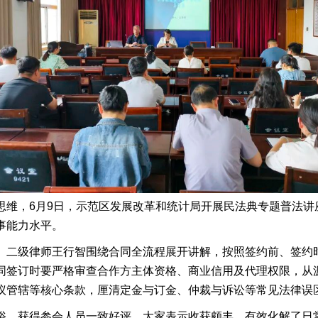
思维，6月9日，示范区发展改革和统计局开展民法典专题普法讲
事能力水平。
、二级律师王行智围绕合同全流程展开讲解，按照签约前、签约
同签订时要严格审查合作方主体资格、商业信用及代理权限，从
议管辖等核心条款，厘清定金与订金、仲裁与诉讼等常见法律误
俗，获得参会人员一致好评。大家表示收获颇丰，有效化解了日