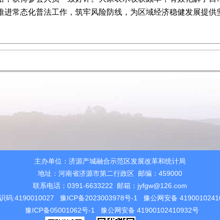
推进常态化普法工作，筑牢风险防线，为区域经济稳健发展提供
主办单位：济源产城融合示范区发展改革和统计局
地址：河南省济源市第二行政区 邮编：459000
联系电话：0391-6633222 邮箱：jyfgw@126.com
码:4190010027
豫ICP备2023003978号-1
豫公网安备 4190010241
豫ICP备05001062号-1
豫公网安备 41900102410932号