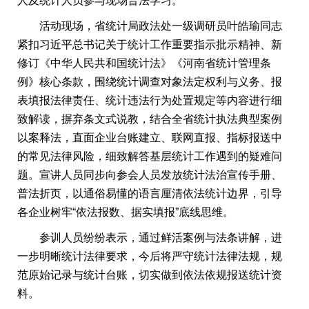
人及统计人员参与现场普法学习。
活动现场，省统计局政法处一级调研员叶皓瑜同志
紧扣习近平总书记关于统计工作重要指示批示精神、新
修订《中华人民共和国统计法》《河南省统计管理条
例》核心条款，围绕统计调查对象法定权利与义务、报
表填报法律责任、统计违法行为处置规定等内容进行细
致解读，摒弃条文式说教，结合全省统计执法典型案例
以案释法，直面企业台账建立、联网直报、指标报送中
的常见法律风险，细致解答基层统计工作遇到的疑难问
题。宣讲人员同步向参会人员发放统计法治宣传手册、
普法折页，以通俗易懂的语言厘清依法统计边界，引导
各企业树牢“依法报数、据实填报”底线思维。
参训人员纷纷表示，通过鲜活案例与法条讲解，进
一步明晰统计法律要求，今后将严守统计法律法规，规
范原始记录与统计台账，切实做到依法依规报送统计资
料。