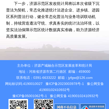
下一步，济源示范区发改统计局将以本次省级下沉
普法为契机，常态化推进统计法进企业、进乡镇、进园
区系列普法行动，健全常态化普法与业务培训联动机
制，持续营造遵法守统、求真务实的统计法治环境，以
坚实法治保障示范区统计数据真实准确，助力济源经济
高质量发展。
主办单位：济源产城融合示范区发展改革和统计局
地址：河南省济源市第二行政区 邮编：459000
联系电话：0391-6633222 邮箱：jyfgw@126.com
网站标识码:4190010027
豫ICP备2023003978号-1
豫公网安备
41900102410932号
豫ICP备05001062号-1
豫公网安备 41900102410932号