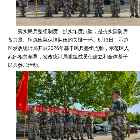
落实民兵整组制度、抓实年度点验，是夯实国防后
备力量、锤炼应急保障队伍的关键一环。6月3日，示范
区发改统计局开展2026年基干民兵整组点验，示范区人
武部相关领导，发改统计局党组成员任建立和全体基干
民兵参加活动。