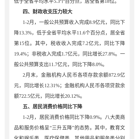
低于全省平均水平5.3个百分点，居全省第18位。
四、财政收支压力较大
1-
2
月
，一般公共预算收入完成
8.9
亿元，同比下
降
1
3.3
%，低于全省平均水平11.6个百分点，居全省
第15位。其中，税收收入完成
7.2
亿元，同比下降
19.4
%；非税收入完成
1.7
亿元，同比增长
27.8
%。一
般公共预算支出
11.7
亿元，同比下降
8.0
%。
2月末，金融机构人民币各项存款余额872.9亿
元，同比增长
1
2.31%；金融机构人民币各项贷款余
额722.5亿元，同比增长20.12%。
五、居民消费价格同比下降
1-
2
月，居民消费价格同比下降
0.
9%。八大类商
品和服务价格呈“三
升五降”
的态势。其中，教育文
化和娱乐类、医疗保健类、其他用品和服务类分别