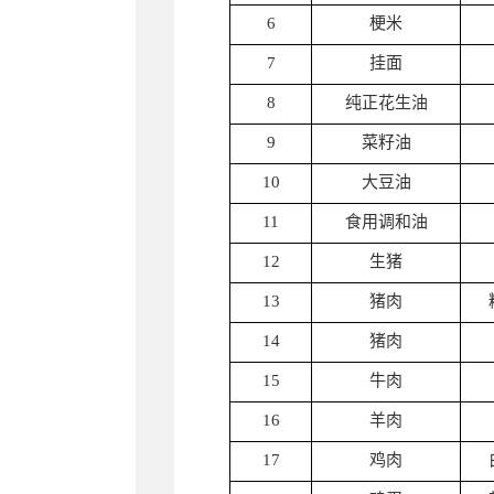
6
梗米
7
挂面
8
纯正花生油
9
菜籽油
10
大豆油
11
食用调和油
12
生猪
13
猪肉
14
猪肉
15
牛肉
16
羊肉
17
鸡肉