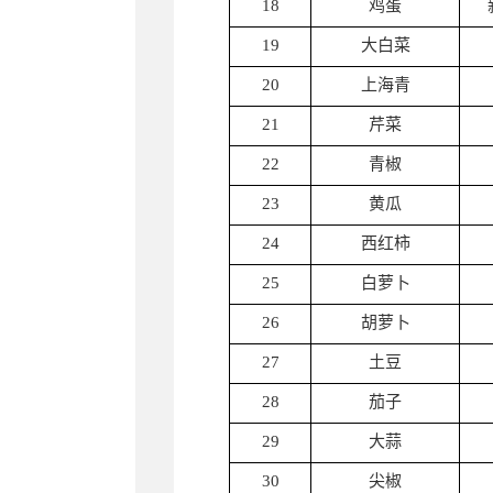
18
鸡蛋
19
大白菜
20
上海青
21
芹菜
22
青椒
23
黄瓜
24
西红柿
25
白萝卜
26
胡萝卜
27
土豆
28
茄子
29
大蒜
30
尖椒