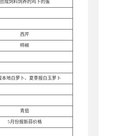
合成饲料饲养的鸡下的蛋
西芹
柿椒
报本地白萝卜、夏季报白玉萝卜
青茄
5月份报新蒜价格