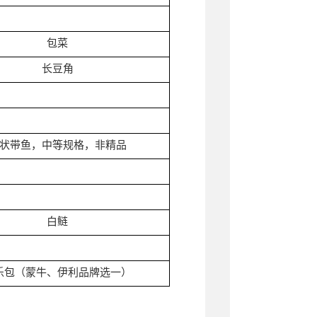
包菜
长豆角
状带鱼，中等规格，非精品
白鲢
乐包（蒙牛、伊利品牌选一）