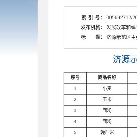
索 引 号：
005692712/2
发布机构：
发展改革和统
标 题：
​ 济源示范区主
济源示
序号
商品名称
1
小麦
2
玉米
3
面粉
4
面粉
5
晚籼米