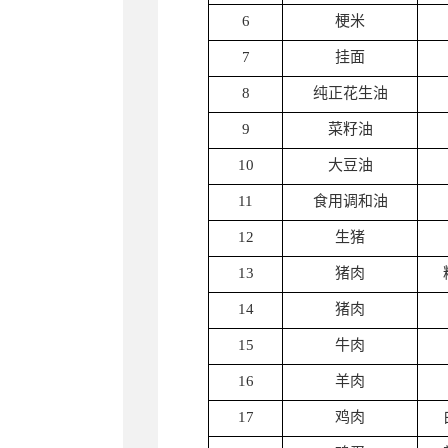
6
梗米
7
挂面
8
纯正花生油
9
菜籽油
10
大豆油
11
食用调和油
12
生猪
13
猪肉
14
猪肉
15
牛肉
16
羊肉
17
鸡肉