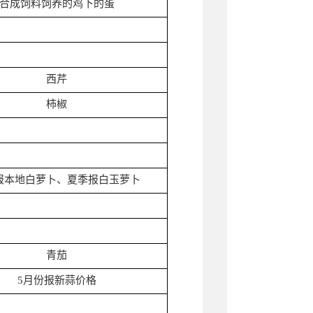
合成饲料饲养的鸡下的蛋
西芹
柿椒
报本地白萝卜、夏季报白玉萝卜
青茄
5月份报新蒜价格