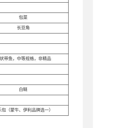
包菜
长豆角
状带鱼，中等规格，非精品
白鲢
乐包（蒙牛、伊利品牌选一）