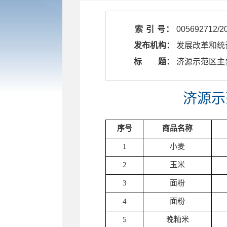
索 引 号：
005692712/2
发布机构：
发展改革和统
标 题：
​ 济源示范区主
济源示
序号
商品名称
1
小麦
2
玉米
3
面粉
4
面粉
5
晚籼米