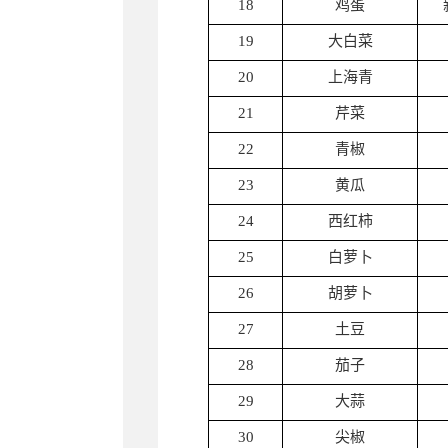
18
鸡蛋
19
大白菜
20
上海青
21
芹菜
22
青椒
23
黄瓜
24
西红柿
25
白萝卜
26
胡萝卜
27
土豆
28
茄子
29
大蒜
30
尖椒